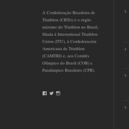
A Confederação Brasileira de
Triathlon (CBTri) é o órgão
máximo do Triathlon no Brasil,
filiada à International Triathlon
Union (ITU), à Confederación
Americana de Triathlon
(CAMTRI) e, aos Comitês
Olímpico do Brasil (COB) e
Paralímpico Brasileiro (CPB).
F
T
I
a
w
n
c
i
s
e
t
t
b
t
a
o
e
g
o
r
r
k
a