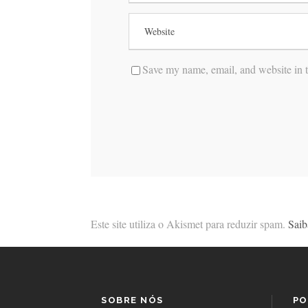
Save my name, email, and website in t
Este site utiliza o Akismet para reduzir spam.
Saib
SOBRE NÓS
PO