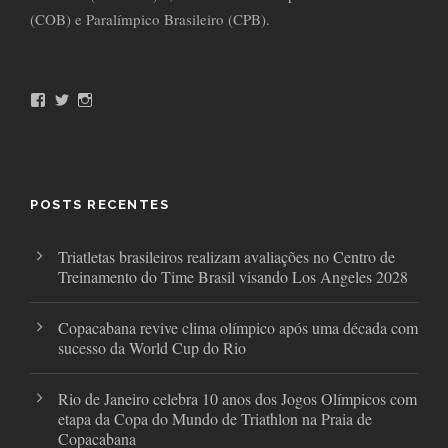
(COB) e Paralímpico Brasileiro (CPB).
F
T
I
a
w
n
c
i
s
e
t
t
b
t
a
o
e
g
o
r
r
POSTS RECENTES
k
a
m
Triatletas brasileiros realizam avaliações no Centro de
Treinamento do Time Brasil visando Los Angeles 2028
Copacabana revive clima olímpico após uma década com
sucesso da World Cup do Rio
Rio de Janeiro celebra 10 anos dos Jogos Olímpicos com
etapa da Copa do Mundo de Triathlon na Praia de
Copacabana