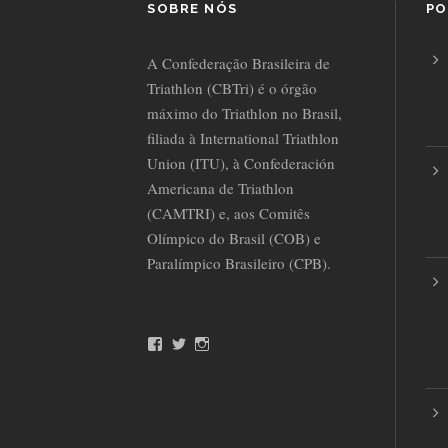
SOBRE NÓS
PO
A Confederação Brasileira de
Triathlon (CBTri) é o órgão
máximo do Triathlon no Brasil,
filiada à International Triathlon
Union (ITU), à Confederación
Americana de Triathlon
(CAMTRI) e, aos Comitês
Olímpico do Brasil (COB) e
Paralímpico Brasileiro (CPB).
F
T
I
a
w
n
c
i
s
e
t
t
b
t
a
o
e
g
o
r
r