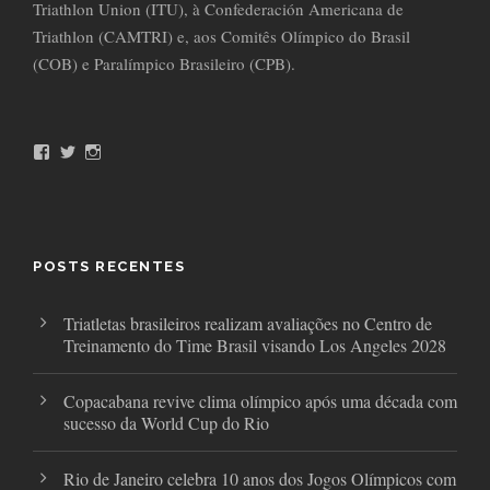
Triathlon Union (ITU), à Confederación Americana de
Triathlon (CAMTRI) e, aos Comitês Olímpico do Brasil
(COB) e Paralímpico Brasileiro (CPB).
F
T
I
a
w
n
c
i
s
e
t
t
b
t
a
o
e
g
o
r
r
POSTS RECENTES
k
a
m
Triatletas brasileiros realizam avaliações no Centro de
Treinamento do Time Brasil visando Los Angeles 2028
Copacabana revive clima olímpico após uma década com
sucesso da World Cup do Rio
Rio de Janeiro celebra 10 anos dos Jogos Olímpicos com