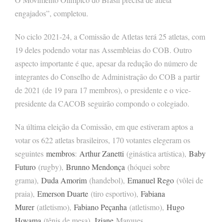
engajados”, completou.
No ciclo 2021-24, a Comissão de Atletas terá 25 atletas, com
19 deles podendo votar nas Assembleias do COB. Outro
aspecto importante é que, apesar da redução do número de
integrantes do Conselho de Administração do COB a partir
de 2021 (de 19 para 17 membros), o presidente e o vice-
presidente da CACOB seguirão compondo o colegiado.
Na última eleição da Comissão, em que estiveram aptos a
votar os 622 atletas brasileiros, 170 votantes elegeram os
seguintes
membros
:
Arthur Zanetti
(ginástica artística),
Baby
Futuro
(rugby),
Brunno Mendonça
(hóquei sobre
grama),
Duda Amorim
(handebol),
Emanuel Rego
(vôlei de
praia),
Emerson Duarte
(tiro esportivo),
Fabiana
Murer
(atletismo),
Fabiano Peçanha
(atletismo),
Hugo
Hoyama
(tênis de mesa),
Iziane
Marques