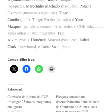
(basquete),
Marcelinho Machado
(basquete),
Poliana
Okimoto
(maratonas aquáticas),
Tiago
Camilo
(judô),
Thiago Pereira
(natação) e
Yane
Marques
(pentatlo moderno). Além deles, o COB selecionou
ainda outras quatro integrantes:
Fabi
Alvim
(vôlei),
Hortência
Marcari (basquete),
Isabel
Clark
(snowboard) e
Isabel Swan
(vela).
Compartilhe isso:
Relacionado
Comissão de Atletas do COB
Eleições consolidam
irá eleger 25 novos integrantes
desenvolvimento e maturidade
em agosto
da Comissão de Atletas, cada
21/07/2020
vez mais ativa no COB