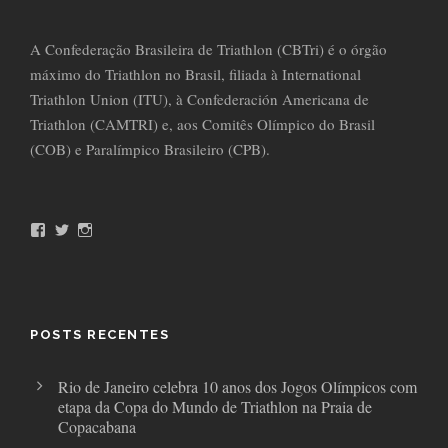
A Confederação Brasileira de Triathlon (CBTri) é o órgão
máximo do Triathlon no Brasil, filiada à International
Triathlon Union (ITU), à Confederación Americana de
Triathlon (CAMTRI) e, aos Comitês Olímpico do Brasil
(COB) e Paralímpico Brasileiro (CPB).
F
T
I
a
w
n
c
i
s
e
t
t
b
t
a
o
e
g
o
r
r
POSTS RECENTES
k
a
m
Rio de Janeiro celebra 10 anos dos Jogos Olímpicos com
etapa da Copa do Mundo de Triathlon na Praia de
Copacabana