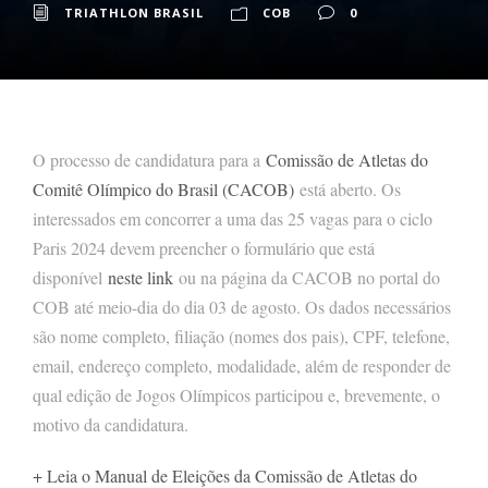
TRIATHLON BRASIL
COB
0
O processo de candidatura para a
Comissão de Atletas do
Comitê Olímpico do Brasil (CACOB)
está aberto. Os
interessados em concorrer a uma das 25 vagas para o ciclo
Paris 2024 devem preencher o formulário que está
disponível
neste link
ou na página da CACOB no portal do
COB até meio-dia do dia 03 de agosto. Os dados necessários
são nome completo, filiação (nomes dos pais), CPF, telefone,
email, endereço completo, modalidade, além de responder de
qual edição de Jogos Olímpicos participou e, brevemente, o
motivo da candidatura.
+ Leia o Manual de Eleições da Comissão de Atletas do