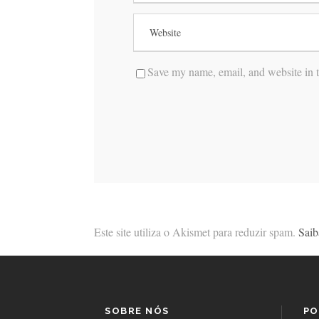
Save my name, email, and website in t
Este site utiliza o Akismet para reduzir spam.
Saib
SOBRE NÓS
PO