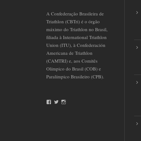
A Confederação Brasileira de
Triathlon (CBTri) é o órgão
máximo do Triathlon no Brasil,
filiada à International Triathlon
Union (ITU), à Confederación
Americana de Triathlon
(CAMTRI) e, aos Comitês
Olímpico do Brasil (COB) e
Paralímpico Brasileiro (CPB).
F
T
I
a
w
n
c
i
s
e
t
t
b
t
a
o
e
g
o
r
r
k
a