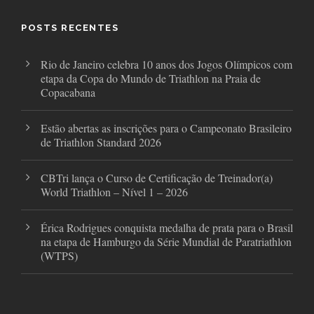
o
e
g
o
r
r
POSTS RECENTES
k
a
m
Rio de Janeiro celebra 10 anos dos Jogos Olímpicos com
etapa da Copa do Mundo de Triathlon na Praia de
Copacabana
Estão abertas as inscrições para o Campeonato Brasileiro
de Triathlon Standard 2026
CBTri lança o Curso de Certificação de Treinador(a)
World Triathlon – Nível 1 – 2026
Érica Rodrigues conquista medalha de prata para o Brasil
na etapa de Hamburgo da Série Mundial de Paratriathlon
(WTPS)