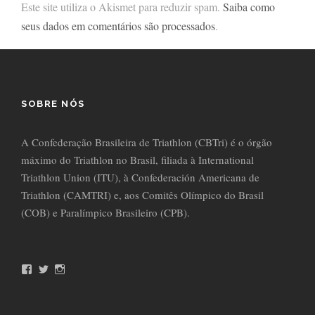
Este site utiliza o Akismet para reduzir spam.
Saiba como
seus dados em comentários são processados
.
SOBRE NÓS
A Confederação Brasileira de Triathlon (CBTri) é o órgão
máximo do Triathlon no Brasil, filiada à International
Triathlon Union (ITU), à Confederación Americana de
Triathlon (CAMTRI) e, aos Comitês Olímpico do Brasil
(COB) e Paralímpico Brasileiro (CPB).
F
T
I
a
w
n
c
i
s
e
t
t
b
t
a