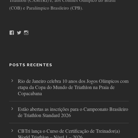
Triathlon (CAMTRI) e, aos Comitês Olímpico do Brasil
(COB) e Paralímpico Brasileiro (CPB).
F
T
I
a
w
n
c
i
s
e
t
t
b
t
a
o
e
g
o
r
r
POSTS RECENTES
k
a
m
Rio de Janeiro celebra 10 anos dos Jogos Olímpicos com
etapa da Copa do Mundo de Triathlon na Praia de
Copacabana
Estão abertas as inscrições para o Campeonato Brasileiro
de Triathlon Standard 2026
CBTri lança o Curso de Certificação de Treinador(a)
World Triathlon – Nível 1 – 2026