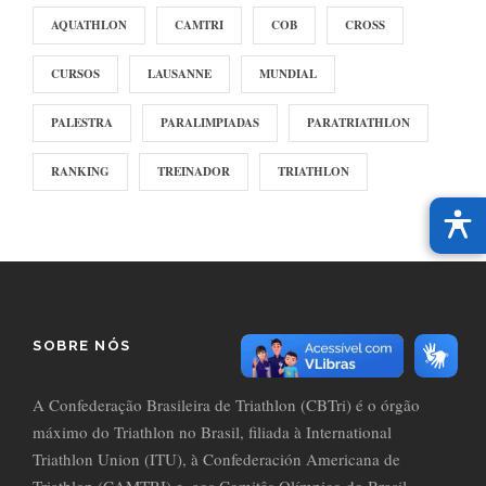
AQUATHLON
CAMTRI
COB
CROSS
CURSOS
LAUSANNE
MUNDIAL
PALESTRA
PARALIMPIADAS
PARATRIATHLON
RANKING
TREINADOR
TRIATHLON
SOBRE NÓS
A Confederação Brasileira de Triathlon (CBTri) é o órgão
máximo do Triathlon no Brasil, filiada à International
Triathlon Union (ITU), à Confederación Americana de