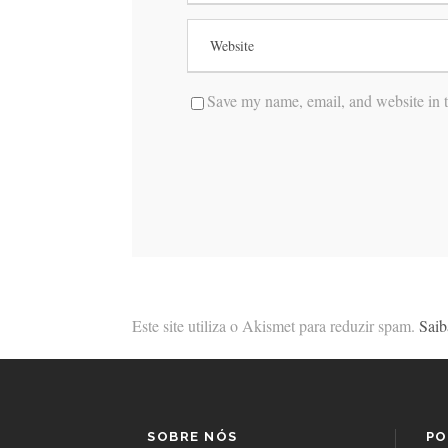
Save my name, email, and website in t
Este site utiliza o Akismet para reduzir spam.
Saib
SOBRE NÓS
PO