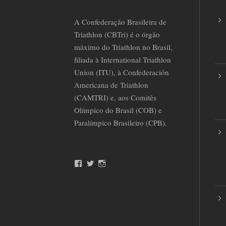
A Confederação Brasileira de
Triathlon (CBTri) é o órgão
máximo do Triathlon no Brasil,
filiada à International Triathlon
Union (ITU), à Confederación
Americana de Triathlon
(CAMTRI) e, aos Comitês
Olímpico do Brasil (COB) e
Paralímpico Brasileiro (CPB).
F
T
I
a
w
n
c
i
s
e
t
t
b
t
a
o
e
g
o
r
r
k
a