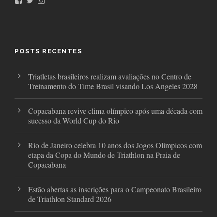
F
T
I
a
w
n
c
i
s
e
t
t
b
t
a
o
e
g
o
r
r
POSTS RECENTES
k
a
m
Triatletas brasileiros realizam avaliações no Centro de
Treinamento do Time Brasil visando Los Angeles 2028
Copacabana revive clima olímpico após uma década com
sucesso da World Cup do Rio
Rio de Janeiro celebra 10 anos dos Jogos Olímpicos com
etapa da Copa do Mundo de Triathlon na Praia de
Copacabana
Estão abertas as inscrições para o Campeonato Brasileiro
de Triathlon Standard 2026