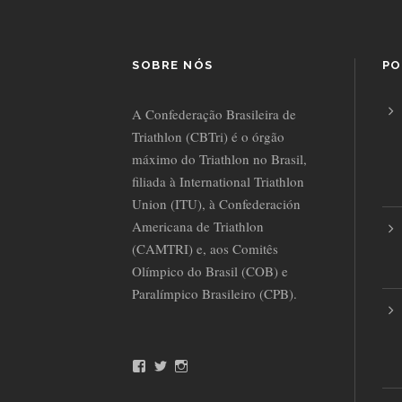
SOBRE NÓS
PO
A Confederação Brasileira de
Triathlon (CBTri) é o órgão
máximo do Triathlon no Brasil,
filiada à International Triathlon
Union (ITU), à Confederación
Americana de Triathlon
(CAMTRI) e, aos Comitês
Olímpico do Brasil (COB) e
Paralímpico Brasileiro (CPB).
F
T
I
a
w
n
c
i
s