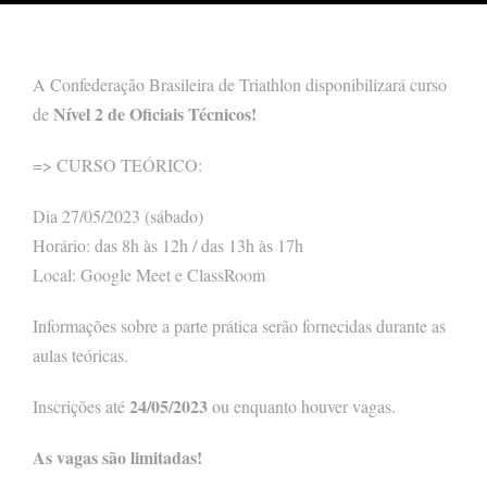
A Confederação Brasileira de Triathlon disponibilizará curso
Nível 2 de Oficiais Técnicos!
de
=> CURSO TEÓRICO:
Dia 27/05/2023 (sábado)
Horário: das 8h às 12h / das 13h às 17h
Local: Google Meet e ClassRoom
Informações sobre a parte prática serão fornecidas durante as
aulas teóricas.
24/05/2023
Inscrições até
ou enquanto houver vagas.
As vagas são limitadas!