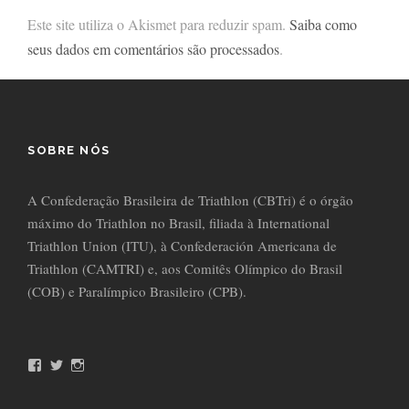
Este site utiliza o Akismet para reduzir spam.
Saiba como
seus dados em comentários são processados
.
SOBRE NÓS
A Confederação Brasileira de Triathlon (CBTri) é o órgão
máximo do Triathlon no Brasil, filiada à International
Triathlon Union (ITU), à Confederación Americana de
Triathlon (CAMTRI) e, aos Comitês Olímpico do Brasil
(COB) e Paralímpico Brasileiro (CPB).
F
T
I
a
w
n
c
i
s
e
t
t