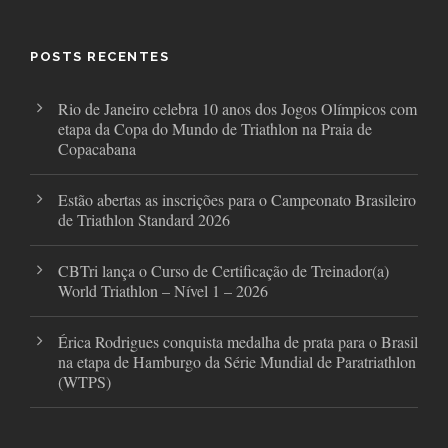
b
t
a
o
e
g
o
r
r
POSTS RECENTES
k
a
m
Rio de Janeiro celebra 10 anos dos Jogos Olímpicos com
etapa da Copa do Mundo de Triathlon na Praia de
Copacabana
Estão abertas as inscrições para o Campeonato Brasileiro
de Triathlon Standard 2026
CBTri lança o Curso de Certificação de Treinador(a)
World Triathlon – Nível 1 – 2026
Érica Rodrigues conquista medalha de prata para o Brasil
na etapa de Hamburgo da Série Mundial de Paratriathlon
(WTPS)