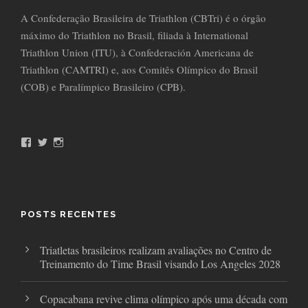
A Confederação Brasileira de Triathlon (CBTri) é o órgão
máximo do Triathlon no Brasil, filiada à International
Triathlon Union (ITU), à Confederación Americana de
Triathlon (CAMTRI) e, aos Comitês Olímpico do Brasil
(COB) e Paralímpico Brasileiro (CPB).
F
T
I
a
w
n
c
i
s
e
t
t
b
t
a
o
e
g
o
r
r
POSTS RECENTES
k
a
m
Triatletas brasileiros realizam avaliações no Centro de
Treinamento do Time Brasil visando Los Angeles 2028
Copacabana revive clima olímpico após uma década com