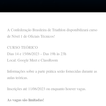
A Confederação Brasileira de Triathlon disponibilizará curso
de Nível 1 de Oficiais Técnicos!
CURSO TEÓRICO
Dias 14 e 15/06/2023 – Das 19h às 23h
Local: Google Meet e ClassRoom
Informações sobre a parte prática serão fornecidas durante as
aulas teóricas.
Inscrições até 11/06/2023 ou enquanto houver vagas.
As vagas são limitadas!