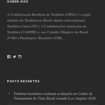
SOBRE NÓS
A Confederação Brasileira de Triathlon (CBTri) é o órgão
máximo do Triathlon no Brasil, filiada à International
Triathlon Union (ITU), à Confederación Americana de
Triathlon (CAMTRI) e, aos Comitês Olímpico do Brasil
(COB) e Paralímpico Brasileiro (CPB).
F
T
I
a
w
n
c
i
s
e
t
t
b
t
a
o
e
g
o
r
r
POSTS RECENTES
k
a
m
Triatletas brasileiros realizam avaliações no Centro de
Treinamento do Time Brasil visando Los Angeles 2028