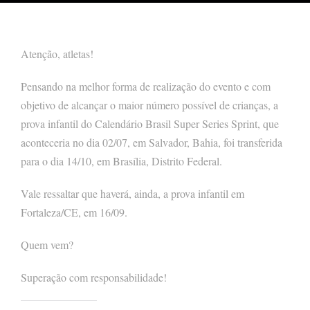
Atenção, atletas!
Pensando na melhor forma de realização do evento e com
objetivo de alcançar o maior número possível de crianças, a
prova infantil do Calendário Brasil Super Series Sprint, que
aconteceria no dia 02/07, em Salvador, Bahia, foi transferida
para o dia 14/10, em Brasília, Distrito Federal.
Vale ressaltar que haverá, ainda, a prova infantil em
Fortaleza/CE, em 16/09.
Quem vem?
Superação com responsabilidade!