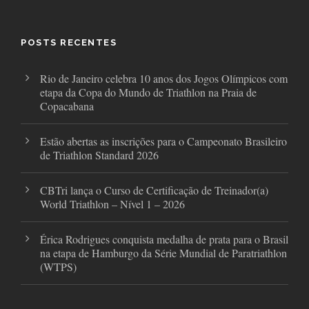
e
t
t
b
t
a
o
e
g
o
r
r
POSTS RECENTES
k
a
m
Rio de Janeiro celebra 10 anos dos Jogos Olímpicos com
etapa da Copa do Mundo de Triathlon na Praia de
Copacabana
Estão abertas as inscrições para o Campeonato Brasileiro
de Triathlon Standard 2026
CBTri lança o Curso de Certificação de Treinador(a)
World Triathlon – Nível 1 – 2026
Érica Rodrigues conquista medalha de prata para o Brasil
na etapa de Hamburgo da Série Mundial de Paratriathlon
(WTPS)