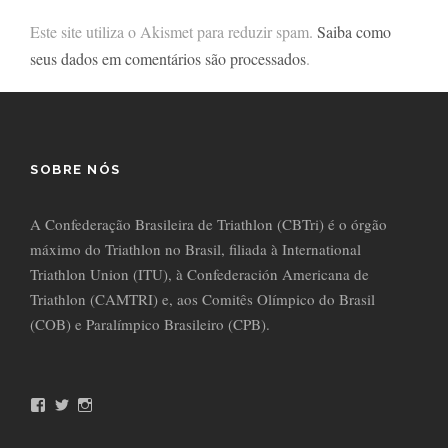
Este site utiliza o Akismet para reduzir spam.
Saiba como
seus dados em comentários são processados
.
SOBRE NÓS
A Confederação Brasileira de Triathlon (CBTri) é o órgão
máximo do Triathlon no Brasil, filiada à International
Triathlon Union (ITU), à Confederación Americana de
Triathlon (CAMTRI) e, aos Comitês Olímpico do Brasil
(COB) e Paralímpico Brasileiro (CPB).
F
T
I
a
w
n
c
i
s