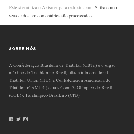
Este site utiliza o Akismet para reduzir spam.
Saiba como
seus dados em comentários são processados
.
SOBRE NÓS
A Confederação Brasileira de Triathlon (CBTri) é o órgão
máximo do Triathlon no Brasil, filiada à International
Triathlon Union (ITU), à Confederación Americana de
Triathlon (CAMTRI) e, aos Comitês Olímpico do Brasil
(COB) e Paralímpico Brasileiro (CPB).
F
T
I
a
w
n
c
i
s
e
t
t