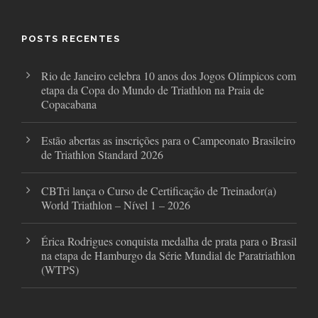
b
t
a
o
e
g
o
r
r
POSTS RECENTES
k
a
m
Rio de Janeiro celebra 10 anos dos Jogos Olímpicos com
etapa da Copa do Mundo de Triathlon na Praia de
Copacabana
Estão abertas as inscrições para o Campeonato Brasileiro
de Triathlon Standard 2026
CBTri lança o Curso de Certificação de Treinador(a)
World Triathlon – Nível 1 – 2026
Érica Rodrigues conquista medalha de prata para o Brasil
na etapa de Hamburgo da Série Mundial de Paratriathlon
(WTPS)