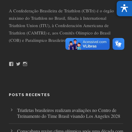
A Confederação Brasileira de Triathlon (CBTri) é o órgão
máximo do Triathlon no Brasil, filiada à International
Triathlon Union (ITU), à Confederación Americana de
Triathlon (CAMTRI) e, aos Comitês Olímpico do Brasil
(COB) e Paralímpico Brasileiro (CPB).
F
T
I
a
w
n
c
i
s
e
t
t
b
t
a
o
e
g
o
r
r
POSTS RECENTES
k
a
m
Triatletas brasileiros realizam avaliações no Centro de
Treinamento do Time Brasil visando Los Angeles 2028
Copacabana revive clima olímpico após uma década com