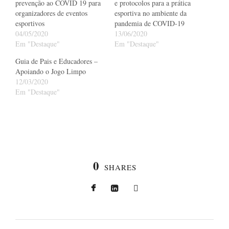
prevenção ao COVID 19 para
e protocolos para a prática
organizadores de eventos
esportiva no ambiente da
esportivos
pandemia de COVID-19
04/05/2020
13/06/2020
Em "Destaque"
Em "Destaque"
Guia de Pais e Educadores –
Apoiando o Jogo Limpo
12/03/2020
Em "Destaque"
0
SHARES