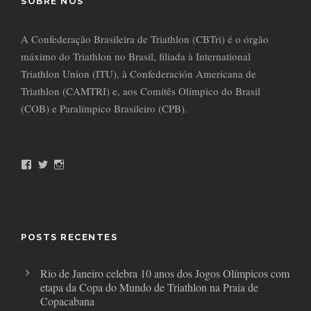
SOBRE NÓS
A Confederação Brasileira de Triathlon (CBTri) é o órgão
máximo do Triathlon no Brasil, filiada à International
Triathlon Union (ITU), à Confederación Americana de
Triathlon (CAMTRI) e, aos Comitês Olímpico do Brasil
(COB) e Paralímpico Brasileiro (CPB).
F
T
I
a
w
n
c
i
s
e
t
t
b
t
a
o
e
g
o
r
r
POSTS RECENTES
k
a
m
Rio de Janeiro celebra 10 anos dos Jogos Olímpicos com
etapa da Copa do Mundo de Triathlon na Praia de
Copacabana