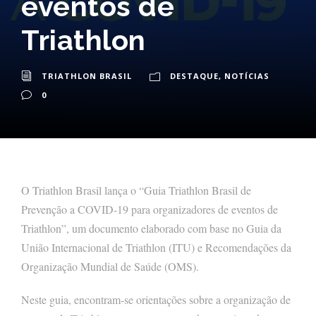
eventos de
Triathlon
TRIATHLON BRASIL
DESTAQUE
,
NOTÍCIAS
0
O Triathlon Brasil lança o “Guia Triathlon Brasil de
Prevenção a COVID-19 para organizadores de eventos de
Triathlon”, um documento elaborado com base no Guia da
União Internacional de Triathlon (ITU) e Recomendações da
Organização Mundial de Saúde (OMS).
Neste guia, encontram-se orientações sobre a organização de