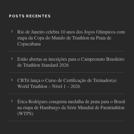
b
t
a
o
e
g
o
r
r
POSTS RECENTES
k
a
m
Rio de Janeiro celebra 10 anos dos Jogos Olímpicos com
etapa da Copa do Mundo de Triathlon na Praia de
Copacabana
Estão abertas as inscrições para o Campeonato Brasileiro
de Triathlon Standard 2026
CBTri lança o Curso de Certificação de Treinador(a)
World Triathlon – Nível 1 – 2026
Érica Rodrigues conquista medalha de prata para o Brasil
na etapa de Hamburgo da Série Mundial de Paratriathlon
(WTPS)