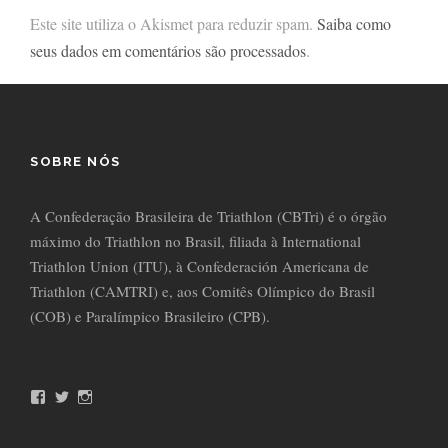
Este site utiliza o Akismet para reduzir spam.
Saiba como
seus dados em comentários são processados
.
SOBRE NÓS
A Confederação Brasileira de Triathlon (CBTri) é o órgão
máximo do Triathlon no Brasil, filiada à International
Triathlon Union (ITU), à Confederación Americana de
Triathlon (CAMTRI) e, aos Comitês Olímpico do Brasil
(COB) e Paralímpico Brasileiro (CPB).
F
T
I
a
w
n
c
i
s
e
t
t