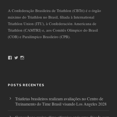
A Confederação Brasileira de Triathlon (CBTri) é o órgão
máximo do Triathlon no Brasil, filiada à International
Triathlon Union (ITU), à Confederación Americana de
Triathlon (CAMTRI) e, aos Comitês Olímpico do Brasil
(COB) e Paralímpico Brasileiro (CPB).
F
T
I
a
w
n
c
i
s
e
t
t
b
t
a
o
e
g
o
r
r
POSTS RECENTES
k
a
m
Triatletas brasileiros realizam avaliações no Centro de
Treinamento do Time Brasil visando Los Angeles 2028