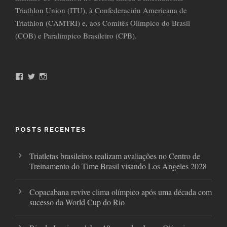
Triathlon Union (ITU), à Confederación Americana de
Triathlon (CAMTRI) e, aos Comitês Olímpico do Brasil
(COB) e Paralímpico Brasileiro (CPB).
F
T
I
a
w
n
c
i
s
e
t
t
b
t
a
o
e
g
o
r
r
POSTS RECENTES
k
a
m
Triatletas brasileiros realizam avaliações no Centro de
Treinamento do Time Brasil visando Los Angeles 2028
Copacabana revive clima olímpico após uma década com
sucesso da World Cup do Rio