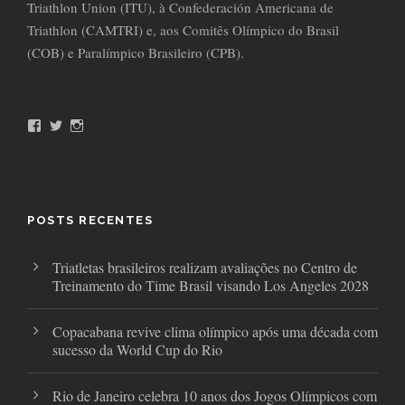
Triathlon Union (ITU), à Confederación Americana de
Triathlon (CAMTRI) e, aos Comitês Olímpico do Brasil
(COB) e Paralímpico Brasileiro (CPB).
F
T
I
a
w
n
c
i
s
e
t
t
b
t
a
o
e
g
o
r
r
POSTS RECENTES
k
a
m
Triatletas brasileiros realizam avaliações no Centro de
Treinamento do Time Brasil visando Los Angeles 2028
Copacabana revive clima olímpico após uma década com
sucesso da World Cup do Rio
Rio de Janeiro celebra 10 anos dos Jogos Olímpicos com