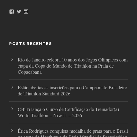
F
T
I
a
w
n
c
i
s
e
t
t
b
t
a
o
e
g
o
r
r
POSTS RECENTES
k
a
m
Rio de Janeiro celebra 10 anos dos Jogos Olímpicos com
etapa da Copa do Mundo de Triathlon na Praia de
Copacabana
Estão abertas as inscrições para o Campeonato Brasileiro
de Triathlon Standard 2026
CBTri lança o Curso de Certificação de Treinador(a)
World Triathlon – Nível 1 – 2026
Érica Rodrigues conquista medalha de prata para o Brasil
na etapa de Hamburgo da Série Mundial de Paratriathlon