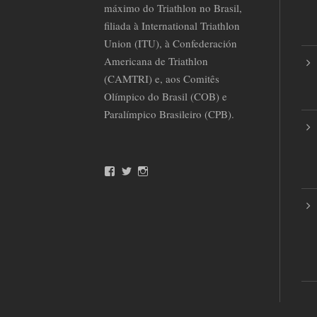
máximo do Triathlon no Brasil,
filiada à International Triathlon
Union (ITU), à Confederación
Americana de Triathlon
(CAMTRI) e, aos Comitês
Olímpico do Brasil (COB) e
Paralímpico Brasileiro (CPB).
F
T
I
a
w
n
c
i
s
e
t
t
b
t
a
o
e
g
o
r
r
k
a
m