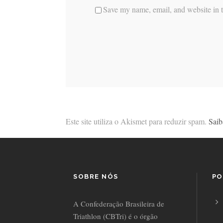
Save my name, email, and website in t
Este site utiliza o Akismet para reduzir spam.
Saib
SOBRE NÓS
PO
A Confederação Brasileira de
Triathlon (CBTri) é o órgão