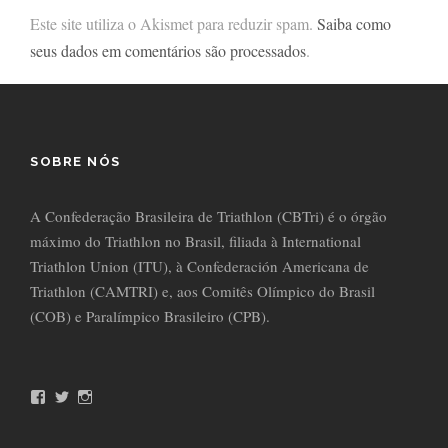
Este site utiliza o Akismet para reduzir spam.
Saiba como
seus dados em comentários são processados
.
SOBRE NÓS
A Confederação Brasileira de Triathlon (CBTri) é o órgão
máximo do Triathlon no Brasil, filiada à International
Triathlon Union (ITU), à Confederación Americana de
Triathlon (CAMTRI) e, aos Comitês Olímpico do Brasil
(COB) e Paralímpico Brasileiro (CPB).
F
T
I
a
w
n
c
i
s
e
t
t