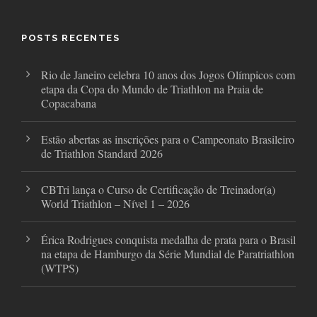
b
t
a
o
e
g
o
r
r
POSTS RECENTES
k
a
m
Rio de Janeiro celebra 10 anos dos Jogos Olímpicos com
etapa da Copa do Mundo de Triathlon na Praia de
Copacabana
Estão abertas as inscrições para o Campeonato Brasileiro
de Triathlon Standard 2026
CBTri lança o Curso de Certificação de Treinador(a)
World Triathlon – Nível 1 – 2026
Érica Rodrigues conquista medalha de prata para o Brasil
na etapa de Hamburgo da Série Mundial de Paratriathlon
(WTPS)