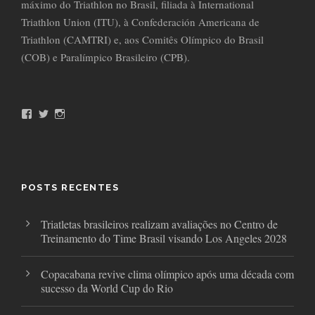
máximo do Triathlon no Brasil, filiada à International
Triathlon Union (ITU), à Confederación Americana de
Triathlon (CAMTRI) e, aos Comitês Olímpico do Brasil
(COB) e Paralímpico Brasileiro (CPB).
F
T
I
a
w
n
c
i
s
e
t
t
b
t
a
o
e
g
o
r
r
POSTS RECENTES
k
a
m
Triatletas brasileiros realizam avaliações no Centro de
Treinamento do Time Brasil visando Los Angeles 2028
Copacabana revive clima olímpico após uma década com
sucesso da World Cup do Rio