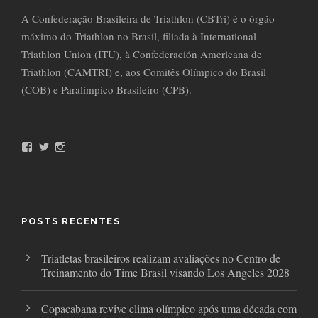
A Confederação Brasileira de Triathlon (CBTri) é o órgão
máximo do Triathlon no Brasil, filiada à International
Triathlon Union (ITU), à Confederación Americana de
Triathlon (CAMTRI) e, aos Comitês Olímpico do Brasil
(COB) e Paralímpico Brasileiro (CPB).
F
T
I
a
w
n
c
i
s
e
t
t
b
t
a
o
e
g
o
r
r
POSTS RECENTES
k
a
m
Triatletas brasileiros realizam avaliações no Centro de
Treinamento do Time Brasil visando Los Angeles 2028
Copacabana revive clima olímpico após uma década com