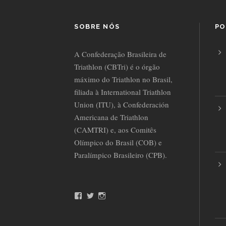
SOBRE NÓS
PO
A Confederação Brasileira de
Triathlon (CBTri) é o órgão
máximo do Triathlon no Brasil,
filiada à International Triathlon
Union (ITU), à Confederación
Americana de Triathlon
(CAMTRI) e, aos Comitês
Olímpico do Brasil (COB) e
Paralímpico Brasileiro (CPB).
F
T
I
a
w
n
c
i
s
e
t
t