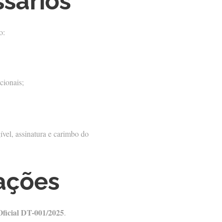
sários
o:
cionais;
ível, assinatura e carimbo do
ações
ficial DT-001/2025
.