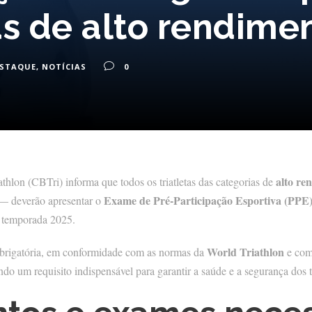
s de alto rendime
ESTAQUE
,
NOTÍCIAS
0
alto re
thlon (CBTri) informa que todos os triatletas das categorias de
Exame de Pré-Participação Esportiva (PPE
 deverão apresentar o
a temporada 2025.
World Triathlon
brigatória, em conformidade com as normas da
e com
do um requisito indispensável para garantir a saúde e a segurança dos t