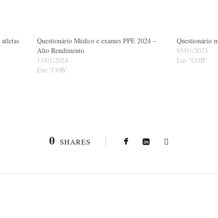
atletas
Questionário Médico e exames PPE 2024 –
Questionário 
Alto Rendimento
05/01/2023
11/01/2024
Em "COB"
Em "COB"
0
SHARES