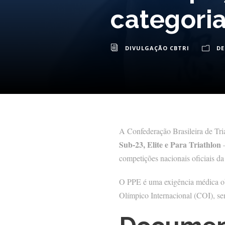
categoria
DIVULGAÇÃO CBTRI
D
A Confederação Brasileira de Tria
Sub-23, Elite e Para Triathlon
—
competições nacionais oficiais d
O PPE é uma exigência médica o
Olímpico Internacional (COI), sen