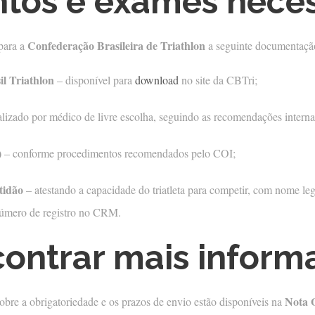
os e exames neces
Confederação Brasileira de Triathlon
 para a
a seguinte documentaçã
l Triathlon
– disponível para
download
no site da CBTri;
alizado por médico de livre escolha, seguindo as recomendações interna
)
– conforme procedimentos recomendados pelo COI;
tidão
– atestando a capacidade do triatleta para competir, com nome leg
úmero de registro no CRM.
ontrar mais inform
Nota O
obre a obrigatoriedade e os prazos de envio estão disponíveis na