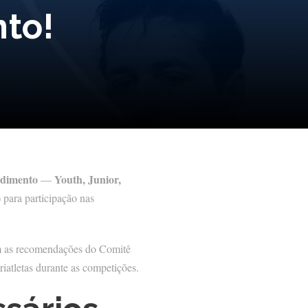
nto!
ndimento
Youth, Junior,
—
)
para participação nas
 as recomendações do Comitê
riatletas durante as competições.