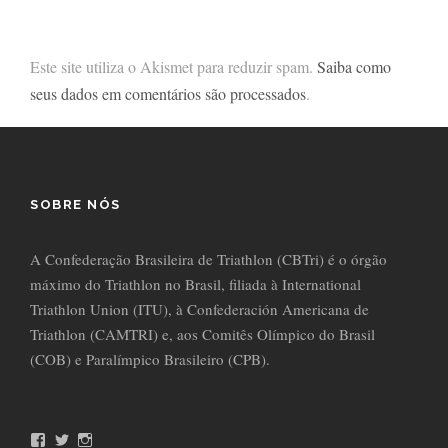
Este site utiliza o Akismet para reduzir spam.
Saiba como
seus dados em comentários são processados
.
SOBRE NÓS
A Confederação Brasileira de Triathlon (CBTri) é o órgão
máximo do Triathlon no Brasil, filiada à International
Triathlon Union (ITU), à Confederación Americana de
Triathlon (CAMTRI) e, aos Comitês Olímpico do Brasil
(COB) e Paralímpico Brasileiro (CPB).
F
T
I