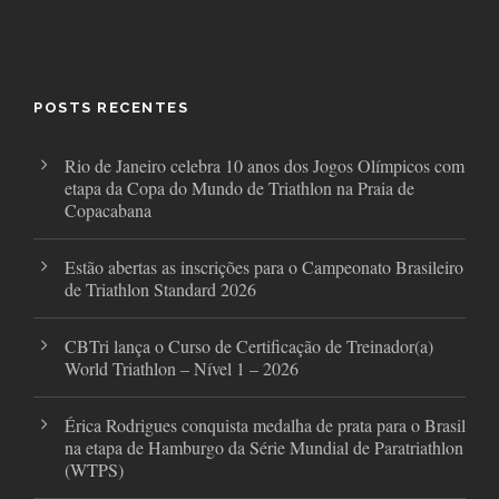
a
w
n
c
i
s
e
t
t
b
t
a
o
e
g
o
r
r
POSTS RECENTES
k
a
m
Rio de Janeiro celebra 10 anos dos Jogos Olímpicos com
etapa da Copa do Mundo de Triathlon na Praia de
Copacabana
Estão abertas as inscrições para o Campeonato Brasileiro
de Triathlon Standard 2026
CBTri lança o Curso de Certificação de Treinador(a)
World Triathlon – Nível 1 – 2026
Érica Rodrigues conquista medalha de prata para o Brasil
na etapa de Hamburgo da Série Mundial de Paratriathlon
(WTPS)