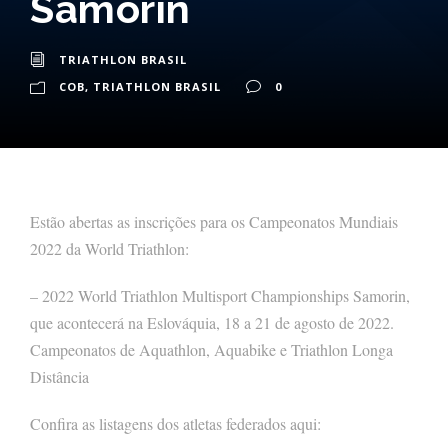
Samorin
TRIATHLON BRASIL
COB
,
TRIATHLON BRASIL
0
Estão abertas as inscrições para os Campeonatos Mundiais
2022 da World Triathlon:
– 2022 World Triathlon Multisport Championships Samorin,
que acontecerá na Eslováquia, 18 a 21 de agosto de 2022.
Campeonatos de Aquathlon, Aquabike e Triathlon Longa
Distância
Confira as listagens dos atletas federados aqui: