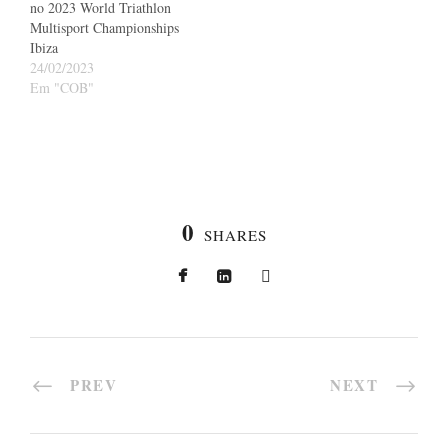
no 2023 World Triathlon
Multisport Championships
Ibiza
24/02/2023
Em "COB"
0
SHARES
PREV
NEXT