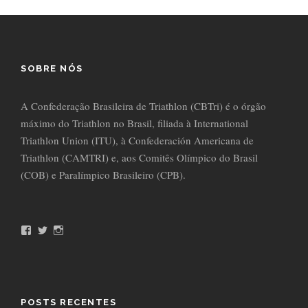
SOBRE NÓS
A Confederação Brasileira de Triathlon (CBTri) é o órgão
máximo do Triathlon no Brasil, filiada à International
Triathlon Union (ITU), à Confederación Americana de
Triathlon (CAMTRI) e, aos Comitês Olímpico do Brasil
(COB) e Paralímpico Brasileiro (CPB).
F
T
I
a
w
n
c
i
s
e
t
t
b
t
a
o
e
g
o
r
r
POSTS RECENTES
k
a