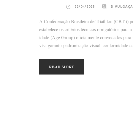
22/04/2025
DIVULGAÇÃ
A Confederação Brasileira de Triathlon (CBTri) p
estabelece os critérios técnicos obrigatórios para 
idade (Age Group) oficialmente convocados para r
visa garantir padronização visual, conformidade c
READ MORE