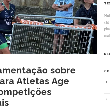
TE
Null
elit
pha
mal
RE
amentação sobre
CO
ara Atletas Age
ompetições
is