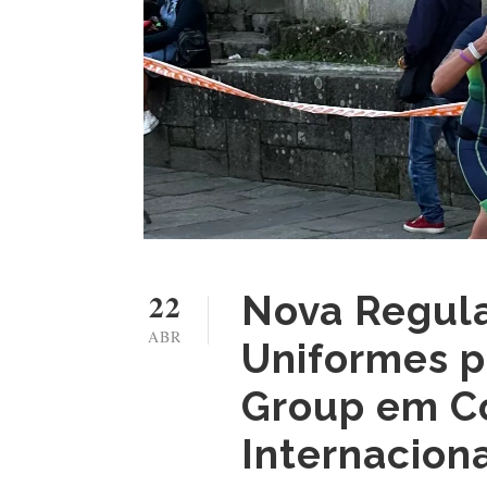
22
Nova Regul
ABR
Uniformes p
Group em C
Internaciona