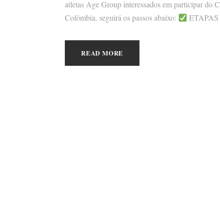
atletas Age Group interessados em participar do
Colômbia, seguirá os passos abaixo:
ETAPAS 
READ MORE