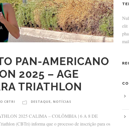
TE
Null
elit
pha
mal
TO PAN-AMERICANO
RE
ON 2025 – AGE
ARA TRIATHLON
CO
O CBTRI
DESTAQUE
,
NOTÍCIAS
LON 2025 CALIMA – COLÔMBIA | 6 A 8 DE
thlon (CBTri) informa que o processo de inscrição para os