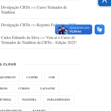
Divulgação CBTri
em
Curso Treinador de
Triathlon
Divulgação CBTri
em
Registro Federativo 2025
Carlos Eduardo da Silva
em
Vem aí o Curso de
Treinador de Triathlon da CBTri – Edição 2025!
G CLOUD
AQUATHLON
CAMTRI
COB
CROSS
CURSOS
LAUSANNE
MUNDIAL
PALESTRA
PARALIMPIADAS
PARATRIATHLON
RANKING