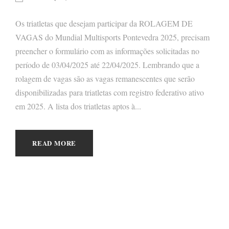
Os triatletas que desejam participar da ROLAGEM DE
VAGAS do Mundial Multisports Pontevedra 2025, precisam
preencher o formulário com as informações solicitadas no
período de 03/04/2025 até 22/04/2025. Lembrando que a
rolagem de vagas são as vagas remanescentes que serão
disponibilizadas para triatletas com registro federativo ativo
em 2025. A lista dos triatletas aptos à...
READ MORE