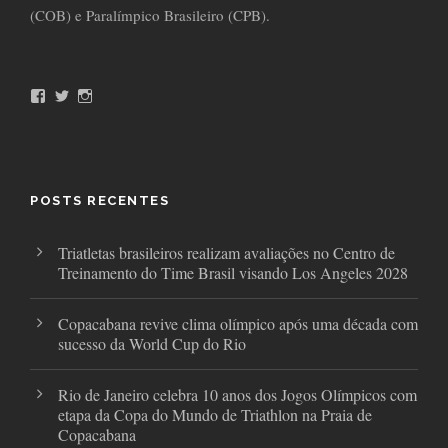
(COB) e Paralímpico Brasileiro (CPB).
F
T
I
a
w
n
c
i
s
e
t
t
b
t
a
o
e
g
o
r
r
POSTS RECENTES
k
a
m
Triatletas brasileiros realizam avaliações no Centro de
Treinamento do Time Brasil visando Los Angeles 2028
Copacabana revive clima olímpico após uma década com
sucesso da World Cup do Rio
Rio de Janeiro celebra 10 anos dos Jogos Olímpicos com
etapa da Copa do Mundo de Triathlon na Praia de
Copacabana