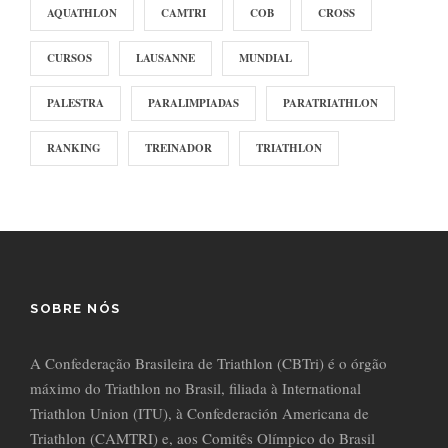
AQUATHLON
CAMTRI
COB
CROSS
CURSOS
LAUSANNE
MUNDIAL
PALESTRA
PARALIMPIADAS
PARATRIATHLON
RANKING
TREINADOR
TRIATHLON
SOBRE NÓS
A Confederação Brasileira de Triathlon (CBTri) é o órgão
máximo do Triathlon no Brasil, filiada à International
Triathlon Union (ITU), à Confederación Americana de
Triathlon (CAMTRI) e, aos Comitês Olímpico do Brasil