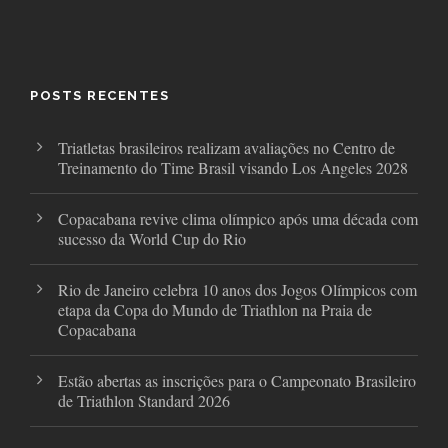
a
w
n
c
i
s
e
t
t
b
t
a
o
e
g
o
r
r
POSTS RECENTES
k
a
m
Triatletas brasileiros realizam avaliações no Centro de
Treinamento do Time Brasil visando Los Angeles 2028
Copacabana revive clima olímpico após uma década com
sucesso da World Cup do Rio
Rio de Janeiro celebra 10 anos dos Jogos Olímpicos com
etapa da Copa do Mundo de Triathlon na Praia de
Copacabana
Estão abertas as inscrições para o Campeonato Brasileiro
de Triathlon Standard 2026