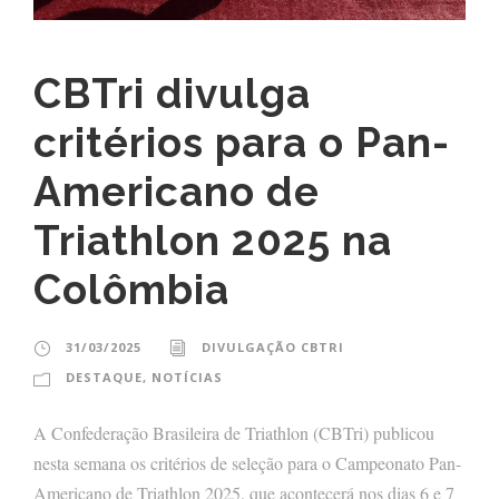
CBTri divulga
critérios para o Pan-
Americano de
Triathlon 2025 na
Colômbia
31/03/2025
DIVULGAÇÃO CBTRI
DESTAQUE
,
NOTÍCIAS
A Confederação Brasileira de Triathlon (CBTri) publicou
nesta semana os critérios de seleção para o Campeonato Pan-
Americano de Triathlon 2025, que acontecerá nos dias 6 e 7