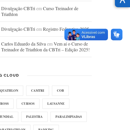
Divulgação CBTri
em
Curso Treinador de
Triathlon
Divulgação CBTri
em
Registro Federativo 2025
Carlos Eduardo da Silva
em
Vem aí o Curso de
Treinador de Triathlon da CBTri – Edição 2025!
G CLOUD
AQUATHLON
CAMTRI
COB
CROSS
CURSOS
LAUSANNE
MUNDIAL
PALESTRA
PARALIMPIADAS
PARATRIATHLON
RANKING