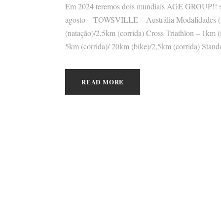
Em 2024 teremos dois mundiais AGE GROUP!! => 
agosto – TOWSVILLE – Austrália Modalidades 
(natação)/2,5km (corrida) Cross Triathlon – 1km 
5km (corrida)/ 20km (bike)/2,5km (corrida) Stand
READ MORE