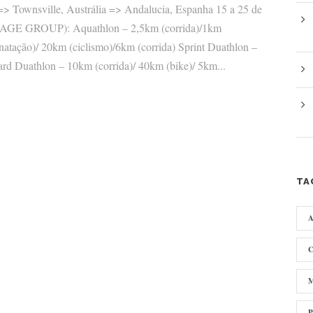
Townsville, Austrália => Andalucia, Espanha 15 a 25 de
(AGE GROUP): Aquathlon – 2,5km (corrida)/1km
(natação)/ 20km (ciclismo)/6km (corrida) Sprint Duathlon –
ard Duathlon – 10km (corrida)/ 40km (bike)/ 5km...
TA