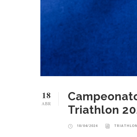
18
Campeonato
ABR
Triathlon 
18/04/2024
TRIATHLON