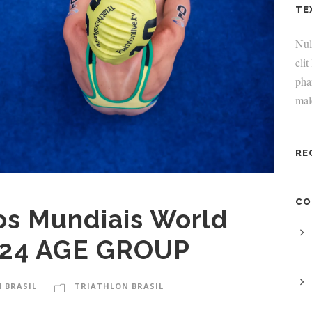
TE
Null
elit
pha
mal
RE
CO
s Mundiais World
2024 AGE GROUP
 BRASIL
TRIATHLON BRASIL