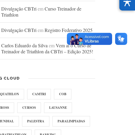
Divulgação CBTri
em
Curso Treinador de
Triathlon
Divulgação CBTri
em
Registro Federativo 2025
Carlos Eduardo da Silva
em
Vem aí o Curso de
Treinador de Triathlon da CBTri – Edição 2025!
G CLOUD
AQUATHLON
CAMTRI
COB
CROSS
CURSOS
LAUSANNE
MUNDIAL
PALESTRA
PARALIMPIADAS
PARATRIATHLON
RANKING