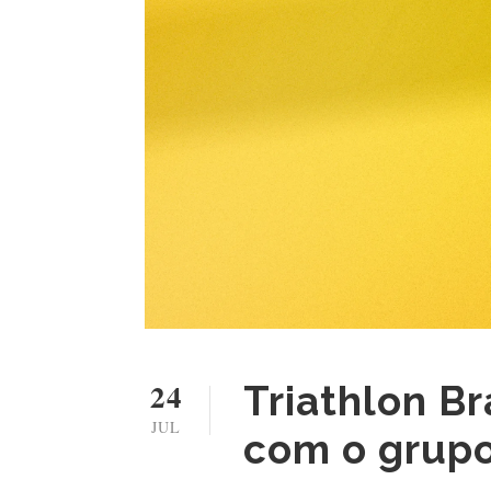
24
Triathlon Br
JUL
com o grup