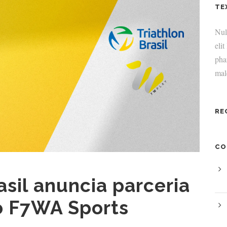
TE
Null
elit
pha
mal
RE
CO
asil anuncia parceria
o F7WA Sports