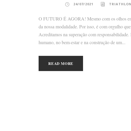
24/07/2021
TRIATHLON
O FUTURO É AGORA! Mesmo com os olhos em #T
da nossa modalidade. Por isso, é com orgulho qu
Acreditamos na superação com responsabilidade. 
humano, no bem-estar e na construção de um...
READ MORE