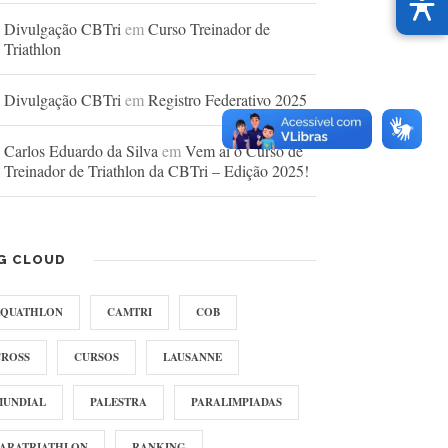
Divulgação CBTri
em
Curso Treinador de
Triathlon
Divulgação CBTri
em
Registro Federativo 2025
Carlos Eduardo da Silva
em
Vem aí o Curso de
Treinador de Triathlon da CBTri – Edição 2025!
G CLOUD
AQUATHLON
CAMTRI
COB
CROSS
CURSOS
LAUSANNE
MUNDIAL
PALESTRA
PARALIMPIADAS
PARATRIATHLON
RANKING