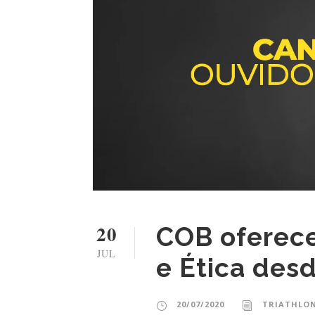
20
COB oferece
JUL
e Ética des
20/07/2020
TRIATHLON