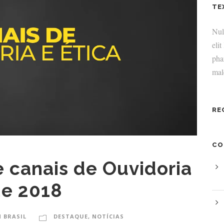
TE
Null
elit
pha
mal
RE
CO
 canais de Ouvidoria
de 2018
 BRASIL
DESTAQUE
,
NOTÍCIAS