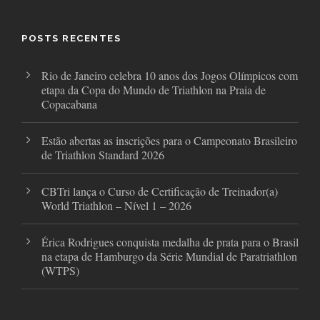
b
t
a
o
e
g
o
r
r
POSTS RECENTES
k
a
m
Rio de Janeiro celebra 10 anos dos Jogos Olímpicos com
etapa da Copa do Mundo de Triathlon na Praia de
Copacabana
Estão abertas as inscrições para o Campeonato Brasileiro
de Triathlon Standard 2026
CBTri lança o Curso de Certificação de Treinador(a)
World Triathlon – Nível 1 – 2026
Érica Rodrigues conquista medalha de prata para o Brasil
na etapa de Hamburgo da Série Mundial de Paratriathlon
(WTPS)