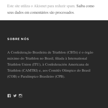
Este site utiliza o Akismet para reduzir spam.
Saiba como
seus dados em comentários são processados
.
SOBRE NÓS
A Confederação Brasileira de Triathlon (CBTri) é o órgão
máximo do Triathlon no Brasil, filiada à International
Triathlon Union (ITU), à Confederación Americana de
Triathlon (CAMTRI) e, aos Comitês Olímpico do Brasil
(COB) e Paralímpico Brasileiro (CPB).
F
T
I
a
w
n
c
i
s
e
t
t