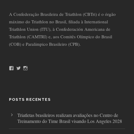
A Confederação Brasileira de Triathlon (CBTri) é o órgão
máximo do Triathlon no Brasil, filiada à International
Triathlon Union (ITU), à Confederación Americana de
Triathlon (CAMTRI) e, aos Comitês Olímpico do Brasil
(COB) e Paralímpico Brasileiro (CPB).
F
T
I
a
w
n
c
i
s
e
t
t
b
t
a
o
e
g
o
r
r
POSTS RECENTES
k
a
m
Triatletas brasileiros realizam avaliações no Centro de
Treinamento do Time Brasil visando Los Angeles 2028