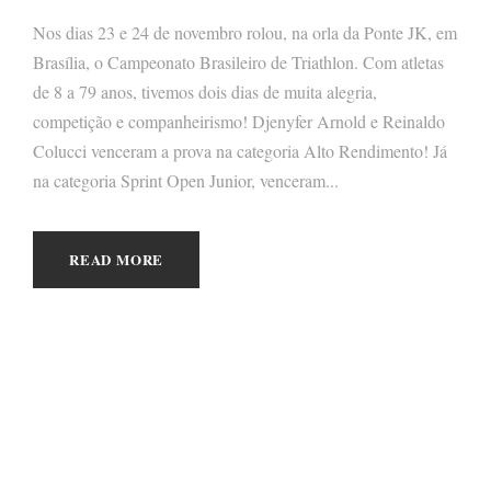
Nos dias 23 e 24 de novembro rolou, na orla da Ponte JK, em
Brasília, o Campeonato Brasileiro de Triathlon. Com atletas
de 8 a 79 anos, tivemos dois dias de muita alegria,
competição e companheirismo! Djenyfer Arnold e Reinaldo
Colucci venceram a prova na categoria Alto Rendimento! Já
na categoria Sprint Open Junior, venceram...
READ MORE