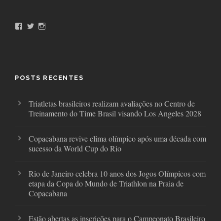
F
T
I
a
w
n
c
i
s
e
t
t
b
t
a
o
e
g
o
r
r
POSTS RECENTES
k
a
m
Triatletas brasileiros realizam avaliações no Centro de
Treinamento do Time Brasil visando Los Angeles 2028
Copacabana revive clima olímpico após uma década com
sucesso da World Cup do Rio
Rio de Janeiro celebra 10 anos dos Jogos Olímpicos com
etapa da Copa do Mundo de Triathlon na Praia de
Copacabana
Estão abertas as inscrições para o Campeonato Brasileiro