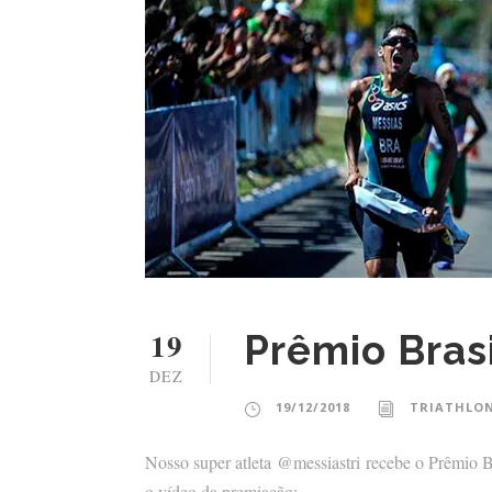
19
Prêmio Bras
DEZ
19/12/2018
TRIATHLON
Nosso super atleta @messiastri recebe o Prêmio 
o vídeo da premiação: