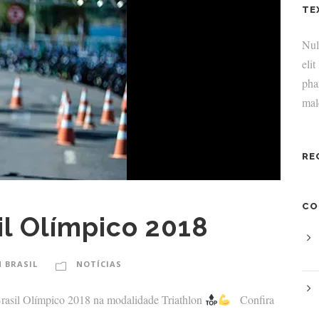
TE
Null
elit
pha
mal
RE
CO
il Olímpico 2018
 BRASIL
NOTÍCIAS
Brasil Olímpico 2018 na modalidade Triathlon
Confira