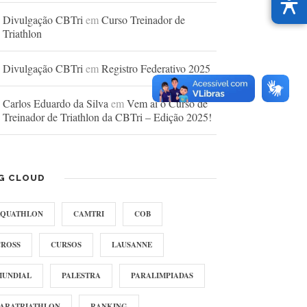
Divulgação CBTri
em
Curso Treinador de
Triathlon
Divulgação CBTri
em
Registro Federativo 2025
Carlos Eduardo da Silva
em
Vem aí o Curso de
Treinador de Triathlon da CBTri – Edição 2025!
G CLOUD
AQUATHLON
CAMTRI
COB
CROSS
CURSOS
LAUSANNE
MUNDIAL
PALESTRA
PARALIMPIADAS
PARATRIATHLON
RANKING