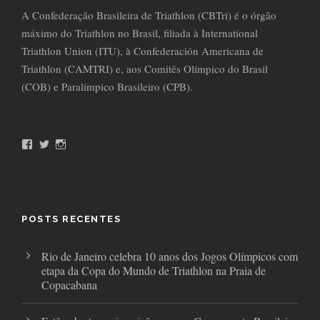
A Confederação Brasileira de Triathlon (CBTri) é o órgão
máximo do Triathlon no Brasil, filiada à International
Triathlon Union (ITU), à Confederación Americana de
Triathlon (CAMTRI) e, aos Comitês Olímpico do Brasil
(COB) e Paralímpico Brasileiro (CPB).
F
T
I
a
w
n
c
i
s
e
t
t
b
t
a
o
e
g
o
r
r
POSTS RECENTES
k
a
m
Rio de Janeiro celebra 10 anos dos Jogos Olímpicos com
etapa da Copa do Mundo de Triathlon na Praia de
Copacabana