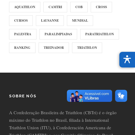
AQUATHLON
CAMTRI
COB
CROSS
CURSOS
LAUSANNE
MUNDIAL
PALESTRA
PARALIMPIADAS
PARATRIATHLON
RANKING
TREINADOR
TRIATHLON
SOBRE NÓS
A Confederação Brasileira de Triathlon (CBTri) é o órgão
máximo do Triathlon no Brasil, filiada à International
Triathlon Union (ITU), à Confederación Americana de