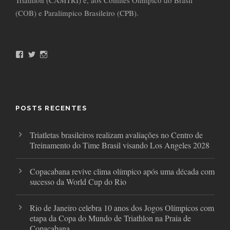
Triathlon (CAMTRI) e, aos Comitês Olímpico do Brasil
(COB) e Paralímpico Brasileiro (CPB).
F
T
I
a
w
n
c
i
s
e
t
t
b
t
a
o
e
g
o
r
r
POSTS RECENTES
k
a
m
Triatletas brasileiros realizam avaliações no Centro de
Treinamento do Time Brasil visando Los Angeles 2028
Copacabana revive clima olímpico após uma década com
sucesso da World Cup do Rio
Rio de Janeiro celebra 10 anos dos Jogos Olímpicos com
etapa da Copa do Mundo de Triathlon na Praia de
Copacabana