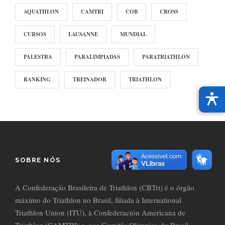
AQUATHLON
CAMTRI
COB
CROSS
CURSOS
LAUSANNE
MUNDIAL
PALESTRA
PARALIMPIADAS
PARATRIATHLON
RANKING
TREINADOR
TRIATHLON
SOBRE NÓS
A Confederação Brasileira de Triathlon (CBTri) é o órgão
máximo do Triathlon no Brasil, filiada à International
Triathlon Union (ITU), à Confederación Americana de