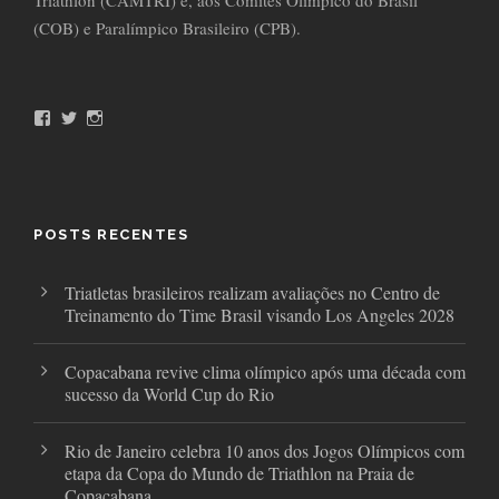
Triathlon (CAMTRI) e, aos Comitês Olímpico do Brasil
(COB) e Paralímpico Brasileiro (CPB).
F
T
I
a
w
n
c
i
s
e
t
t
b
t
a
o
e
g
o
r
r
POSTS RECENTES
k
a
m
Triatletas brasileiros realizam avaliações no Centro de
Treinamento do Time Brasil visando Los Angeles 2028
Copacabana revive clima olímpico após uma década com
sucesso da World Cup do Rio
Rio de Janeiro celebra 10 anos dos Jogos Olímpicos com
etapa da Copa do Mundo de Triathlon na Praia de
Copacabana