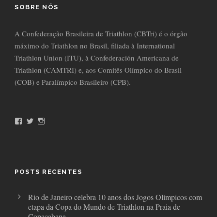
SOBRE NÓS
A Confederação Brasileira de Triathlon (CBTri) é o órgão
máximo do Triathlon no Brasil, filiada à International
Triathlon Union (ITU), à Confederación Americana de
Triathlon (CAMTRI) e, aos Comitês Olímpico do Brasil
(COB) e Paralímpico Brasileiro (CPB).
F
T
I
a
w
n
c
i
s
e
t
t
b
t
a
o
e
g
o
r
r
POSTS RECENTES
k
a
m
Rio de Janeiro celebra 10 anos dos Jogos Olímpicos com
etapa da Copa do Mundo de Triathlon na Praia de
Copacabana