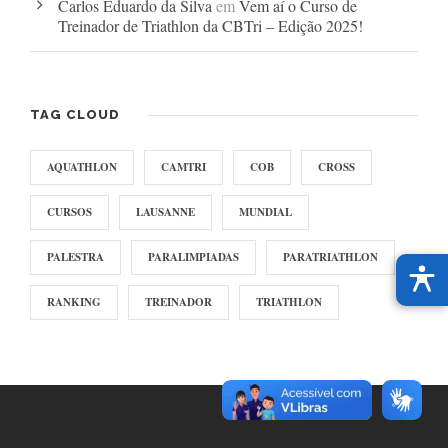
Carlos Eduardo da Silva
em
Vem aí o Curso de
Treinador de Triathlon da CBTri – Edição 2025!
TAG CLOUD
AQUATHLON
CAMTRI
COB
CROSS
CURSOS
LAUSANNE
MUNDIAL
PALESTRA
PARALIMPIADAS
PARATRIATHLON
RANKING
TREINADOR
TRIATHLON