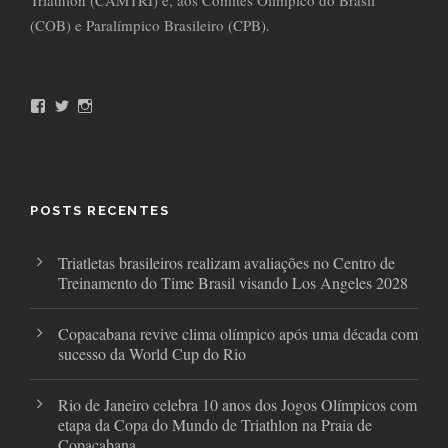
Triathlon (CAMTRI) e, aos Comitês Olímpico do Brasil
(COB) e Paralímpico Brasileiro (CPB).
F
T
I
a
w
n
c
i
s
e
t
t
b
t
a
o
e
g
o
r
r
POSTS RECENTES
k
a
m
Triatletas brasileiros realizam avaliações no Centro de
Treinamento do Time Brasil visando Los Angeles 2028
Copacabana revive clima olímpico após uma década com
sucesso da World Cup do Rio
Rio de Janeiro celebra 10 anos dos Jogos Olímpicos com
etapa da Copa do Mundo de Triathlon na Praia de
Copacabana