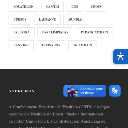
AQUATHLON
CAMTRI
COB
CROSS
CURSOS
LAUSANNE
MUNDIAL
PALESTRA
PARALIMPIADAS
PARATRIATHLON
RANKING
TREINADOR
TRIATHLON
SOBRE NÓS
A Confederação Brasileira de Triathlon (CBTri) é o órgão
máximo do Triathlon no Brasil, filiada à International
Triathlon Union (ITU), à Confederación Americana de