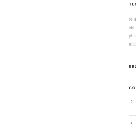
TE
Null
elit
pha
mal
RE
CO