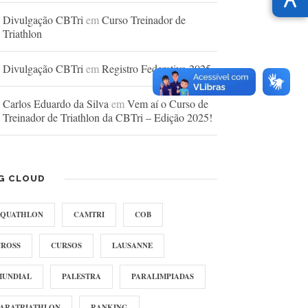
Divulgação CBTri
em
Curso Treinador de
Triathlon
Divulgação CBTri
em
Registro Federativo 2025
Carlos Eduardo da Silva
em
Vem aí o Curso de
Treinador de Triathlon da CBTri – Edição 2025!
G CLOUD
AQUATHLON
CAMTRI
COB
CROSS
CURSOS
LAUSANNE
MUNDIAL
PALESTRA
PARALIMPIADAS
PARATRIATHLON
RANKING