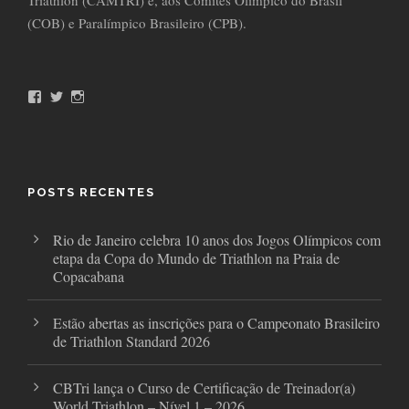
Triathlon (CAMTRI) e, aos Comitês Olímpico do Brasil
(COB) e Paralímpico Brasileiro (CPB).
F
T
I
a
w
n
c
i
s
e
t
t
b
t
a
o
e
g
o
r
r
POSTS RECENTES
k
a
m
Rio de Janeiro celebra 10 anos dos Jogos Olímpicos com
etapa da Copa do Mundo de Triathlon na Praia de
Copacabana
Estão abertas as inscrições para o Campeonato Brasileiro
de Triathlon Standard 2026
CBTri lança o Curso de Certificação de Treinador(a)
World Triathlon – Nível 1 – 2026