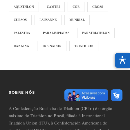
AQUATHLON
CAMTRI
COB
CROSS
CURSOS
LAUSANNE
MUNDIAL
PALESTRA
PARALIMPIADAS
PARATRIATHLON
RANKING
TREINADOR
TRIATHLON
SOBRE NÓS
A Confederação Brasileira de Triathlon (CBTri) é o órgão
máximo do Triathlon no Brasil, filiada à International
Triathlon Union (ITU), à Confederación Americana de