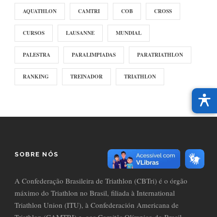
AQUATHLON
CAMTRI
COB
CROSS
CURSOS
LAUSANNE
MUNDIAL
PALESTRA
PARALIMPIADAS
PARATRIATHLON
RANKING
TREINADOR
TRIATHLON
SOBRE NÓS
A Confederação Brasileira de Triathlon (CBTri) é o órgão
máximo do Triathlon no Brasil, filiada à International
Triathlon Union (ITU), à Confederación Americana de