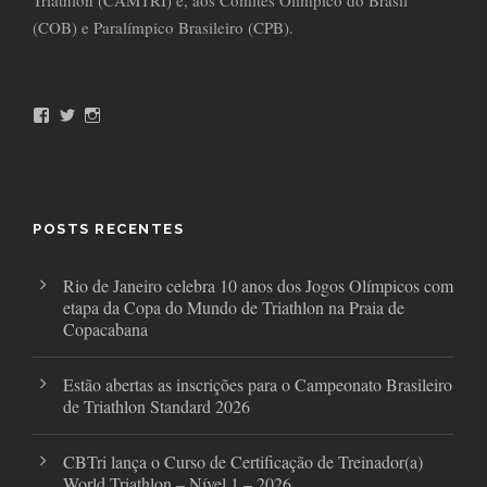
Triathlon (CAMTRI) e, aos Comitês Olímpico do Brasil
(COB) e Paralímpico Brasileiro (CPB).
F
T
I
a
w
n
c
i
s
e
t
t
b
t
a
o
e
g
o
r
r
POSTS RECENTES
k
a
m
Rio de Janeiro celebra 10 anos dos Jogos Olímpicos com
etapa da Copa do Mundo de Triathlon na Praia de
Copacabana
Estão abertas as inscrições para o Campeonato Brasileiro
de Triathlon Standard 2026
CBTri lança o Curso de Certificação de Treinador(a)
World Triathlon – Nível 1 – 2026